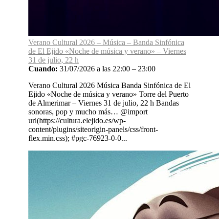
Verano Cultural 2026 – Música – Banda Sinfónica
de El Ejido «Noche de música y verano» – Viernes
31 de julio, 22 h
Cuando:
31/07/2026 a las 22:00 – 23:00
Verano Cultural 2026 Música Banda Sinfónica de El
Ejido «Noche de música y verano» Torre del Puerto
de Almerimar – Viernes 31 de julio, 22 h Bandas
sonoras, pop y mucho más… @import
url(https://cultura.elejido.es/wp-
content/plugins/siteorigin-panels/css/front-
flex.min.css); #pgc-76923-0-0...