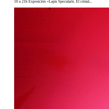
10 a 21h Exposición «Lapis Specularis. El cristal...